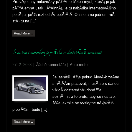
Pro vÅ¡echny milovnÃ­ky pÃ©Äe o tÄ›lo i mysl, kterÃ¡ je jak
pÅ™Ã­jemnÃ¡, tak i ÃºÄinnÃ¡, je tu nabÃ­dka internetovÃ©ho
portÃ¡lu, jeÅ¾ rozhodnÄ› potÄ›Å¡Ã­. Online a na jednom mÃ­
stÄ› tu na […]
Read More →
S autem i motorkou je potřeba se dostatečně seznámit
27. 2. 2023
|
Žádné komentáře
|
Auto moto
Je jasnÃ©, Å¾e pokud ÄlovÄ›k zaÄne
s nÄ›ÄÃ­m pracovat, musÃ­ se s danou
vÄ›cÃ­ dostateÄnÄ› dobÅ™e
seznÃ¡mit a to proto, aby se nestalo,
Å¾e jakmile se vyskytne nÄ›jakÃ½
problÃ©m, bude […]
Read More →