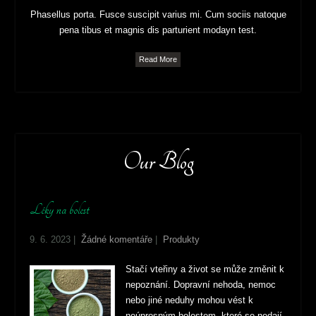
Phasellus porta. Fusce suscipit varius mi. Cum sociis natoque
pena tibus et magnis dis parturient modayn test.
Read More
Our Blog
Léky na bolest
9. 6. 2023
|
Žádné komentáře
|
Produkty
Stačí vteřiny a život se může změnit k
nepoznání. Dopravní nehoda, nemoc
nebo jiné neduhy mohou vést k
neúprosným bolestem, které se nedají