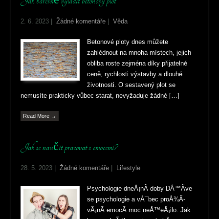
Jak barevně vyladit betonový plot
2. 6. 2023
|
Žádné komentáře
|
Věda
Betonové ploty dnes můžete
zahlédnout na mnoha místech, jejich
obliba roste zejména díky přijatelné
ceně, rychlosti výstavby a dlouhé
životnosti. O sestavený plot se
nemusíte prakticky vůbec starat, nevyžaduje žádné […]
Read More →
Jak se naučit pracovat s emocemi?
28. 5. 2023
|
Žádné komentáře
|
Lifestyle
Psychologie dneÅ¡nÃ­ doby DÅ™Ã­ve
se psychologie a vÅ¯bec proÅ¾Ã­
vÃ¡nÃ­ emocÃ­ moc neÅ™eÅ¡ilo. Jak