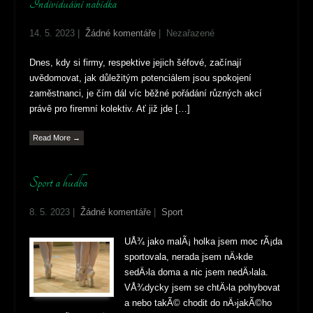
Individuální nabídka
14. 5. 2023
|
Žádné komentáře
| Nezařazené
Dnes, kdy si firmy, respektive jejich šéfové, začínají
uvědomovat, jak důležitým potenciálem jsou spokojení
zaměstnanci, je čím dál víc běžné pořádání různých akcí
právě pro firemní kolektiv. Ať již jde […]
Read More →
Sport a hudba
8. 5. 2023
|
Žádné komentáře
|
Sport
UÅ¾ jako malÃ¡ holka jsem moc rÃ¡da
sportovala, nerada jsem nÄ›kde
sedÄ›la doma a nic jsem nedÄ›lala.
VÅ¾dycky jsem se chtÄ›la pohybovat
a nebo takÃ© chodit do nÄ›jakÃ©ho