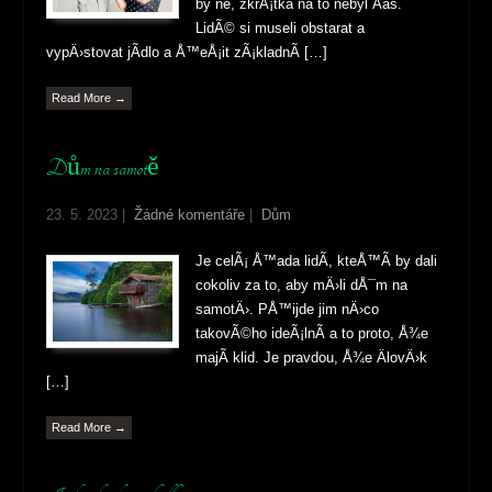
by ne, zkrÃ¡tka na to nebyl Äas.
LidÃ© si museli obstarat a
vypÄ›stovat jÃ­dlo a Å™eÅ¡it zÃ¡kladnÃ­ […]
Read More →
Dům na samotě
23. 5. 2023
|
Žádné komentáře
|
Dům
Je celÃ¡ Å™ada lidÃ­, kteÅ™Ã­ by dali
cokoliv za to, aby mÄ›li dÅ¯m na
samotÄ›. PÅ™ijde jim nÄ›co
takovÃ©ho ideÃ¡lnÃ­ a to proto, Å¾e
majÃ­ klid. Je pravdou, Å¾e ÄlovÄ›k
[…]
Read More →