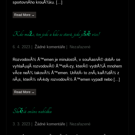
sportovnÃ­ho krouÅ¾ku. […]
Read More →
Kdo maže, ten jede a kdo se stará, jede ještě více!
6. 4. 2023
|
Žádné komentáře
| Nezařazené
RozvodovÃ½ Å™emen je minulostÃ­, v souÄasnÃ© dobÄ› se
vyhlaÅ¡ujÃ­ rozvodovÃ© Å™etÄ›zy, kterÃ© vydrÅ¾Ã­ mnohem
vÃ­ce neÅ¾ takovÃ½ Å™emen. UrÄitÄ› to znÃ¡ kaÅ¾dÃ½ z
nÃ¡s, kterÃ½ nÄ›kdy rozvodovÃ½ Å™emen vypadl nebo […]
Read More →
Skvělá online nabídka
3. 3. 2023
|
Žádné komentáře
| Nezařazené