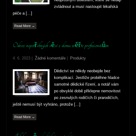
zvládnout a musí nastoupit lékařská
péče a […]
Read More →
Odvoz nepotřebných věcí z domu svěřte profesionálům
4. 6. 2023
|
Žádné komentáře
|
Produkty
Dědictví se někdy neobejde bez
komplikací. Jestliže proběhne hladce
samotné dědické řízení, a notář vám
po obvyklé době přiklepne nemovitost
po zesnulých rodičích či prarodičích,
ještě nemusí být vyhráno, protože […]
Read More →