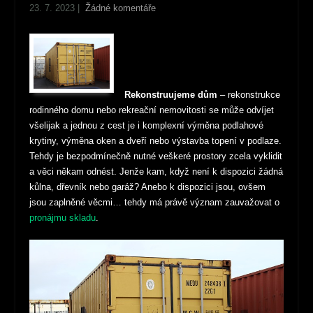
23. 7. 2023
|
Žádné komentáře
Rekonstruujeme dům
– rekonstrukce
rodinného domu nebo rekreační nemovitosti se může odvíjet
všelijak a jednou z cest je i komplexní výměna podlahové
krytiny, výměna oken a dveří nebo výstavba topení v podlaze.
Tehdy je bezpodmínečně nutné veškeré prostory zcela vyklidit
a věci někam odnést. Jenže kam, když není k dispozici žádná
kůlna, dřevník nebo garáž? Anebo k dispozici jsou, ovšem
jsou zaplněné věcmi… tehdy má právě význam zauvažovat o
pronájmu skladu
.