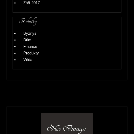
Září 2017
Rubriky
Byznys
Dům
Finance
Produkty
Věda