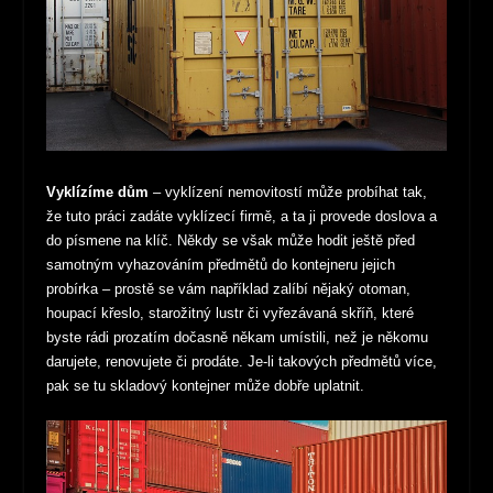
Vyklízíme dům
– vyklízení nemovitostí může probíhat tak,
že tuto práci zadáte vyklízecí firmě, a ta ji provede doslova a
do písmene na klíč. Někdy se však může hodit ještě před
samotným vyhazováním předmětů do kontejneru jejich
probírka – prostě se vám například zalíbí nějaký otoman,
houpací křeslo, starožitný lustr či vyřezávaná skříň, které
byste rádi prozatím dočasně někam umístili, než je někomu
darujete, renovujete či prodáte. Je-li takových předmětů více,
pak se tu skladový kontejner může dobře uplatnit.