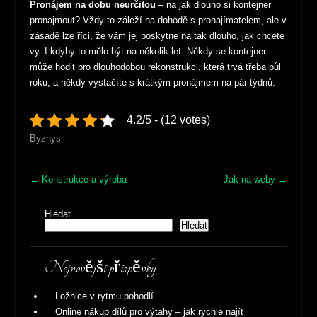
Pronájem na dobu neurčitou
– na jak dlouho si kontejner
pronajmout? Vždy to záleží na dohodě s pronajímatelem, ale v
zásadě lze říci, že vám jej poskytne na tak dlouho, jak chcete
vy. I kdyby to mělo být na několik let. Někdy se kontejner
může hodit pro dlouhodobou rekonstrukci, která trvá třeba půl
roku, a někdy vystačíte s krátkým pronájmem na pár týdnů.
4.2/5 - (12 votes)
Byznys
Post
←
Konstrukce a výroba
Jak na weby
→
navigation
Hledat
Hledat
Nejnovější příspěvky
Ložnice v rytmu pohodlí
Online nákup dílů pro výtahy – jak rychle najít