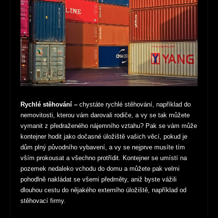
Rychlé stěhování –
chystáte rychlé stěhování, například do
nemovitosti, kterou vám darovali rodiče, a vy se tak můžete
vymanit z předraženého nájemního vztahu? Pak se vám může
kontejner hodit jako dočasné úložiště vašich věcí, pokud je
dům plný původního vybavení, a vy se nejprve musíte tím
vším prokousat a všechno protřídit. Kontejner se umístí na
pozemek nedaleko vchodu do domu a můžete pak velmi
pohodlně nakládat se všemi předměty, aniž byste vážili
dlouhou cestu do nějakého externího úložiště, například od
stěhovací firmy.