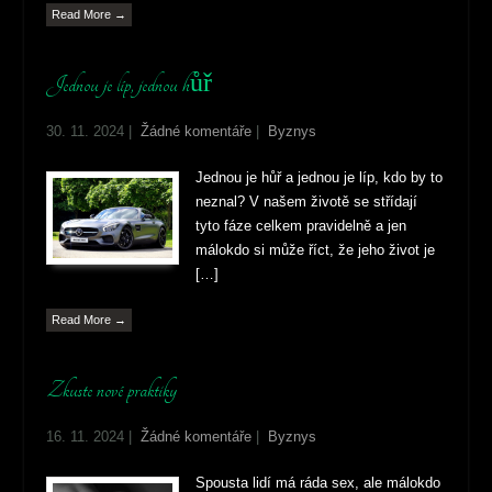
Read More →
Jednou je líp, jednou hůř
30. 11. 2024
|
Žádné komentáře
|
Byznys
Jednou je hůř a jednou je líp, kdo by to
neznal? V našem životě se střídají
tyto fáze celkem pravidelně a jen
málokdo si může říct, že jeho život je
[…]
Read More →
Zkuste nové praktiky
16. 11. 2024
|
Žádné komentáře
|
Byznys
Spousta lidí má ráda sex, ale málokdo