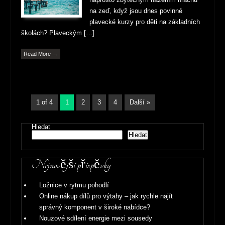
na zeď, když jsou dnes povinné
plavecké kurzy pro děti na základních
školách? Plaveckým […]
Read More →
1 of 4
1
2
3
4
Další »
Hledat
Hledat
Nejnovější příspěvky
Ložnice v rytmu pohodlí
Online nákup dílů pro výtahy – jak rychle najít
správný komponent v široké nabídce?
Nouzové sdílení energie mezi sousedy