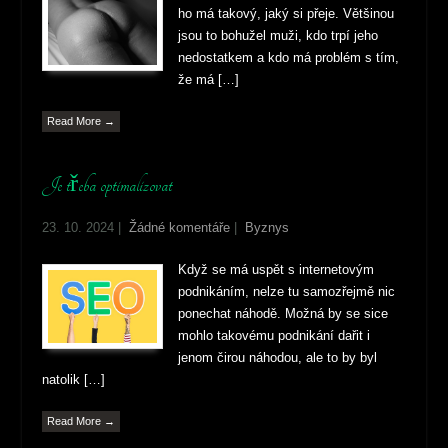
ho má takový, jaký si přeje. Většinou
jsou to bohužel muži, kdo trpí jeho
nedostatkem a kdo má problém s tím,
že má […]
Read More →
Je třeba optimalizovat
23. 10. 2024
|
Žádné komentáře
|
Byznys
Když se má uspět s internetovým
podnikáním, nelze tu samozřejmě nic
ponechat náhodě. Možná by se sice
mohlo takovému podnikání dařit i
jenom čirou náhodou, ale to by byl
natolik […]
Read More →