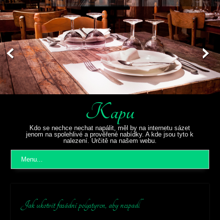
Kapu
Kdo se nechce nechat napálit, měl by na internetu sázet
jenom na spolehlivé a prověřené nabídky. A kde jsou tyto k
nalezení. Určitě na našem webu.
Menu...
Jak ukotvit fasádní polystyren, aby nespadl