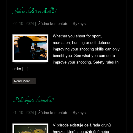
Jak se zlepšit ve střelbě?
22. 10. 2024
|
Žádné komentáře
|
Byznys
Whether you shoot for sport,
recreation, hunting or self-defence,
improving your shooting skills can only
benefit you. See what you can do to
improve your shooting. Safety rules In
order […]
Read More →
Potřebujete dezinsekci?
21. 10. 2024
|
Žádné komentáře
|
Byznys
V přírodě existuje celá řada druhů
hmyzu, které jsou užitečné nebo