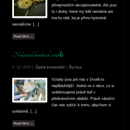
přinejmenším akceptovatelné. Ale jsou
tu i druhy, které my lidé nemáme ani
trochu rádi, ba je přímo bytostně
nesnášíme. […]
Read More →
Nedostatek kvalitních vztahů
9. 10. 2024
|
Žádné komentáře
|
Byznys
Vztahy jsou pro nás v životě to
nejdůležitější. Jedná se o něco, co si
uvědomujeme právě teď v
předvánočním období. Právě vánoční
čas nás vybízí k tomu, abychom si
uvědomili, […]
Read More →