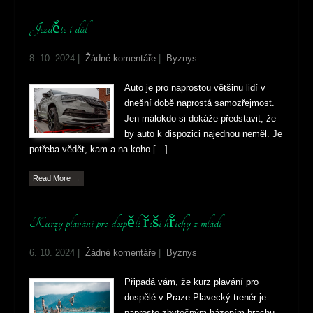
Jezděte i dál
8. 10. 2024
|
Žádné komentáře
|
Byznys
Auto je pro naprostou většinu lidí v
dnešní době naprostá samozřejmost.
Jen málokdo si dokáže představit, že
by auto k dispozici najednou neměl. Je
potřeba vědět, kam a na koho […]
Read More →
Kurzy plavání pro dospělé řeší hříchy z mládí
6. 10. 2024
|
Žádné komentáře
|
Byznys
Připadá vám, že kurz plavání pro
dospělé v Praze Plavecký trenér je
naprosto zbytečným házením hrachu