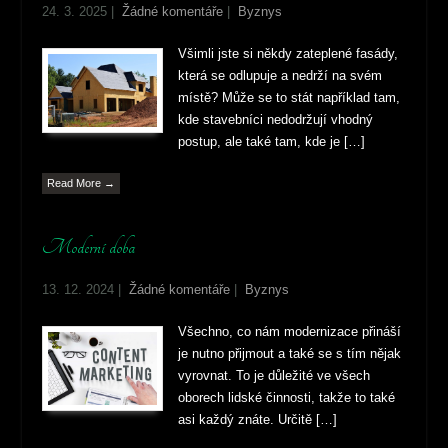
24. 3. 2025
|
Žádné komentáře
|
Byznys
Všimli jste si někdy zateplené fasády,
která se odlupuje a nedrží na svém
místě? Může se to stát například tam,
kde stavebníci nedodržují vhodný
postup, ale také tam, kde je […]
Read More →
Moderní doba
13. 12. 2024
|
Žádné komentáře
|
Byznys
Všechno, co nám modernizace přináší
je nutno přijmout a také se s tím nějak
vyrovnat. To je důležité ve všech
oborech lidské činnosti, takže to také
asi každý znáte. Určitě […]