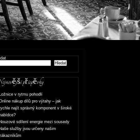
edat
Hledat
jnovější příspěvky
Ložnice v rytmu pohodlí
Online nákup dílů pro výtahy – jak
rychle najít správný komponent v široké
nabídce?
Nouzové sdílení energie mezi sousedy
Naše služby jsou určeny našim
zákazníkům