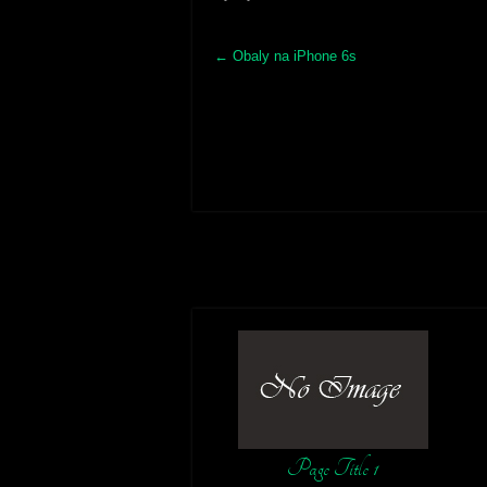
Post
←
Obaly na iPhone 6s
navigation
Page Title 1