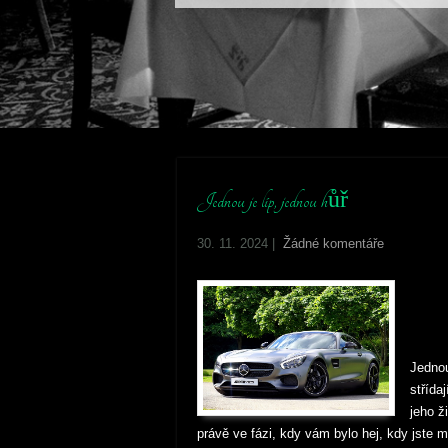
Jednou je líp, jednou hůř
30. 11. 2024
|
Žádné komentáře
Jednou
střída
jeho ž
právě ve fázi, kdy vám bylo hej, kdy jste 