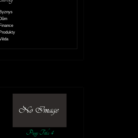
Byznys
Dům
Finance
Produkty
Věda
Page Title 4