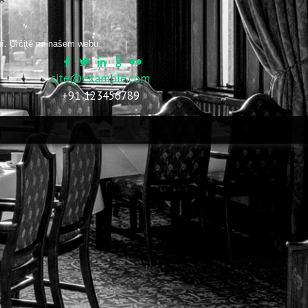
ní. Určitě na našem webu.
site@example.com
+91 123456789