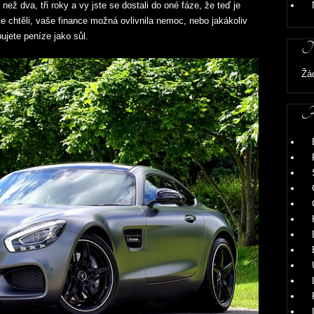
než dva, tři roky a vy jste se dostali do oné fáze, že teď je
te chtěli, vaše finance možná ovlivnila nemoc, nebo jakákoliv
bujete peníze jako sůl.
Ne
Žá
Ar