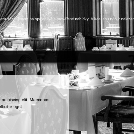
netu sázet jenom na spolehlivé a prověřené nabídky. A kde jsou tyto k naleze
 adipiscing elit. Maecenas
fficitur eget.