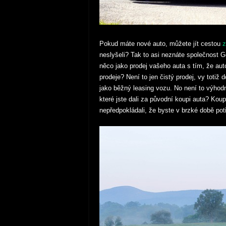
Pokud máte nové auto, můžete jít cestou
z
neslyšeli? Tak to asi neznáte společnost G
něco jako prodej vašeho auta s tím, že aut
prodeje? Není to jen čistý prodej, vy toti
jako běžný leasing vozu. No není to výhod
které jste dali za původní koupi auta?
Koupi
nepředpokládali, že byste v brzké době pot