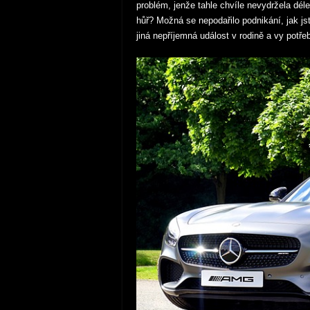
problém, jenže tahle chvíle nevydržela déle 
hůř? Možná se nepodařilo podnikání, jak js
jiná nepříjemná událost v rodině a vy potře