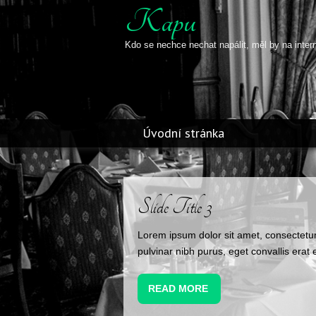
Kapu
Kdo se nechce nechat napálit, měl by na inter
Úvodní stránka
Slide Title 3
Lorem ipsum dolor sit amet, consectetur
pulvinar nibh purus, eget convallis erat e
READ MORE