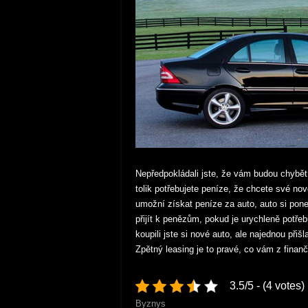
Nepředpokládali jste, že vám budou chybět 
tolik potřebujete peníze, že chcete své nov
umožní získat peníze za auto, auto si pone
přijít k penězům, pokud je urychleně potřeb
koupili jste si nové auto, ale najednou přišl
Zpětný leasing je to pravé, co vám z fina
3.5/5 - (4 votes)
Byznys