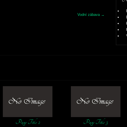
Vodní zábava
→
Page Title 2
Page Title 3