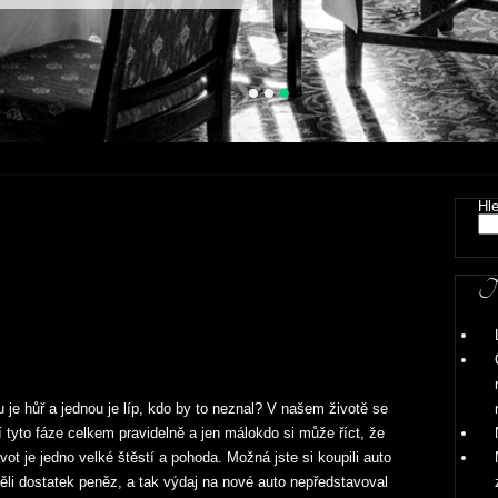
Hl
Ne
 je hůř a jednou je líp, kdo by to neznal? V našem životě se
jí tyto fáze celkem pravidelně a jen málokdo si může říct, že
ivot je jedno velké štěstí a pohoda. Možná jste si koupili auto
měli dostatek peněz, a tak výdaj na nové auto nepředstavoval