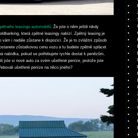
pětného leasingu automobilů
. Že jste o něm ještě nikdy
oldbanking, která zpětné leasingy nabízí. Zpětný leasing je
o vám i nadále zůstane k dispozici. Že je to zvláštní způsob
ž dostanete zůstatkovou cenu vozu a tu budete zpětně splácet
ná nabídka, pokud se potřebujete rychle dostat k penězům,
li jste si nové auto za svém ušetřené peníze, protože jste
řebovali ušetřené peníze na něco jiného?