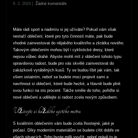
8. 2. 2024
|
Žádné komentáře
Máte rádi sport a nadmíru si jej užíváte? Pokud vám však
nestačí oblečení, které pro tyto činnosti máte, pak bude
vhodné zainvestovat do nějakého kvalitního a zkrátka nového.
Takovým oblečením mohou být i
cyklistické dresy
, které
nejsou vůbec drahé. Abyste mohli mít z oblečení tohoto typu
opravdovou radost, bude pro vás skvělé zainvestovat do
zakázkově vyráběných kusů. Ty se budou líbit jak vám, tak
všem ostatním, neboť se budete moci projevit sami a
navrhnout si oblečení, které bude hezké, a hlavně bude plnit
svou funkci na sto procent. Takže směle do toho, pořiďte si
nové oblečení a udělejte si radost zcela novým způsobem.
Užívejte si každého ujetého metru
S kvalitním oblečením vám bude zcela lhostejné, jaké je
počasí. Díky moderním materiálům se budete cítit dobře ve
všech situacích. Toho byste měli využít, neboť právě to je