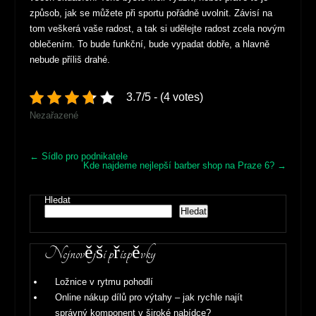
způsob, jak se můžete při sportu pořádně uvolnit. Závisí na
tom veškerá vaše radost, a tak si udělejte radost zcela novým
oblečením. To bude funkční, bude vypadat dobře, a hlavně
nebude příliš drahé.
3.7/5 - (4 votes)
Nezařazené
Post
←
Sídlo pro podnikatele
Kde najdeme nejlepší barber shop na Praze 6?
→
navigation
Hledat
Hledat
Nejnovější příspěvky
Ložnice v rytmu pohodlí
Online nákup dílů pro výtahy – jak rychle najít
správný komponent v široké nabídce?