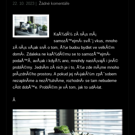
22. 10. 2023
|
Žádné komentáře
KaÅ¾dÃ½ zÂ nÃ¡s mÃ¡
samozÅ™ejmÄ› svÅ¯j vkus, mnoho
zÂ nÃ¡s vÅ¡ak snÃ­ o tom, Å¾e budou bydlet ve velkÃ©m
domÄ›. Zdaleka ne kaÅ¾dÃ©mu se to samozÅ™ejmÄ›
podaÅ™Ã­, avÅ¡ak i kdyÅ¾ ano, mnohdy nastÃ¡vajÃ­ i jinÃ©
problÃ©my. JednÃ­m zÂ nich je i to, Å¾e zde mÃ¡me mnoho
prÃ¡zdnÃ©ho prostoru. A pokud jej nÄ›jakÃ½m zpÅ¯sobem
nezaplnÃ­me a nezÃºtulnÃ­me, rozhodnÄ› se tam nebudeme
cÃ­tit dobÅ™e. ProblÃ©m je vÂ tom, jak to udÄ›lat.
Â