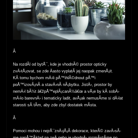
Â
Na rozdÃ­l od bytÅ¯, kde je vhodnÃ© prostor opticky
zvÄ›tÅ¡ovat, se zde Äasto vyplatÃ­ jej naopak zmenÅ¡it.
KÂ tomu bychom mÄ›li pÅ™ihlÃ©dnout pÅ™i
poÅ™izovÃ¡nÃ­ a stavÄ›nÃ­ nÃ¡bytku. JistÄ›, prostor by
nemÄ›l bÃ½t â€žpÅ™eplÃ¡canÃ½â€œ a vÅ¡e by kÂ sobÄ›
mÄ›lo barevnÄ› i tematicky ladit, avÅ¡ak nemusÃ­me si dÄ›lat
starosti sÂ tÃ­m, aby zde zbyl dostatek mÃ­sta.
Â
Pomoci mohou i nejrÅ¯znÄ›jÅ¡Ã­ dekorace, kterÃ© zavÄ›sÃ­
me napÅ™Ã­klad na zeÄ nebo je vhodnÄ› rozmÃ­stÃ­me po