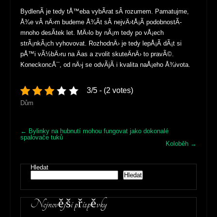
BydlenÃ­ je tedy tÅ™eba vybÃ­rat sÂ rozumem. Pamatujme,
Å¾e vÂ nÄ›m budeme Å¾Ã­t sÂ nejvÄ›tÅ¡Ã­ podobnostÃ­
mnoho desÃ­tek let. MÄ›lo by nÃ¡m tedy po vÅ¡ech
strÃ¡nkÃ¡ch vyhovovat. RozhodnÄ› je tedy lepÅ¡Ã­ dÃ¡t si
pÅ™i vÃ½bÄ›ru na Äas a zvolit skuteÄnÄ› to pravÃ©.
KoneckoncÅ¯, od nÄ›j se odvÃ­jÃ­ i kvalita naÅ¡eho Å¾ivota.
3/5 - (2 votes)
Dům
Post
←
Bylinky na hubnutí mohou fungovat jako dokonalé
spalovače tuků
navigation
Koloběh
→
Hledat
Hledat
Nejnovější příspěvky