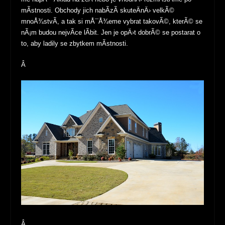
mÃ­stnosti. Obchody jich nabÃ­zÃ­ skuteÄnÄ› velkÃ©
mnoÅ¾stvÃ­, a tak si mÅ¯Å¾eme vybrat takovÃ©, kterÃ© se
nÃ¡m budou nejvÃ­ce lÃ­bit. Jen je opÄ›t dobrÃ© se postarat o
to, aby ladily se zbytkem mÃ­stnosti.
Â
Â