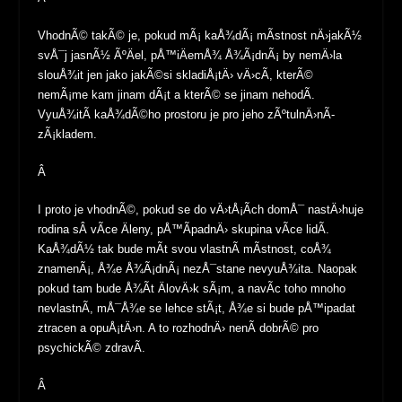
VhodnÃ© takÃ© je, pokud mÃ¡ kaÅ¾dÃ¡ mÃ­stnost nÄ›jakÃ½
svÅ¯j jasnÃ½ ÃºÄel, pÅ™iÄemÅ¾ Å¾Ã¡dnÃ¡ by nemÄ›la
slouÅ¾it jen jako jakÃ©si skladiÅ¡tÄ› vÄ›cÃ­, kterÃ©
nemÃ¡me kam jinam dÃ¡t a kterÃ© se jinam nehodÃ­.
VyuÅ¾itÃ­ kaÅ¾dÃ©ho prostoru je pro jeho zÃºtulnÄ›nÃ­
zÃ¡kladem.
Â
I proto je vhodnÃ©, pokud se do vÄ›tÅ¡Ã­ch domÅ¯ nastÄ›huje
rodina sÂ vÃ­ce Äleny, pÅ™Ã­padnÄ› skupina vÃ­ce lidÃ­.
KaÅ¾dÃ½ tak bude mÃ­t svou vlastnÃ­ mÃ­stnost, coÅ¾
znamenÃ¡, Å¾e Å¾Ã¡dnÃ¡ nezÅ¯stane nevyuÅ¾ita. Naopak
pokud tam bude Å¾Ã­t ÄlovÄ›k sÃ¡m, a navÃ­c toho mnoho
nevlastnÃ­, mÅ¯Å¾e se lehce stÃ¡t, Å¾e si bude pÅ™ipadat
ztracen a opuÅ¡tÄ›n. A to rozhodnÄ› nenÃ­ dobrÃ© pro
psychickÃ© zdravÃ­.
Â