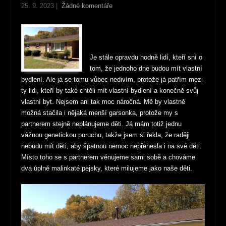
25. 9. 2023
|
Žádné komentáře
Je stále opravdu hodně lidí, kteří sní o
tom, že jednoho dne budou mít vlastní
bydlení. Ale já se tomu vůbec nedivím, protože já patřím mezi
ty lidi, kteří by také chtěli mít vlastní bydlení a konečně svůj
vlastní byt. Nejsem ani tak moc náročná. Mě by vlastně
možná stačila i nějaká menší garsonka, protože my s
partnerem stejně neplánujeme děti. Já mám totiž jednu
vážnou genetickou poruchu, takže jsem si řekla, že raději
nebudu mít děti, aby špatnou nemoc nepřenesla i na své děti.
Místo toho se s partnerem věnujeme sami sobě a chováme
dva úplně malinkaté pejsky, které milujeme jako naše děti.