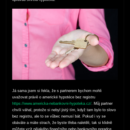
Já sama jsem si řekla, že s partnerem bychom mohli
uvažovat právě o americké hypotéce bez registru
https://www.americka-nebankovni-hypoteka.cz/
. Můj partner
chvíli váhal, protože si nebyl jistý tím, když tam bylo to slovo
bez registru, ale to se vůbec nemusí bát. Pokud i vy se
obáváte a máte strach, že byste třeba naletěli, tak si klidně
můžete vzít nějakého finančního nebo bankovního poradce,