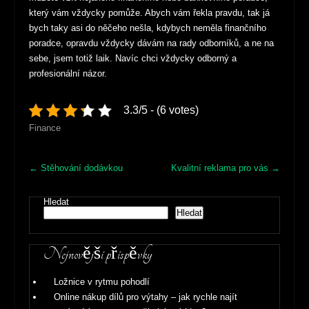
který vám vždycky pomůže. Abych vám řekla pravdu, tak já
bych taky asi do něčeho nešla, kdybych neměla finančního
poradce, opravdu vždycky dávám na rady odborníků, a ne na
sebe, jsem totiž laik. Navíc chci vždycky odborný a
profesionální názor.
3.3/5 - (6 votes)
Finance
Post
←
Stěhování dodávkou
Kvalitní reklama pro vás
→
navigation
Hledat
Hledat
Nejnovější příspěvky
Ložnice v rytmu pohodlí
Online nákup dílů pro výtahy – jak rychle najít