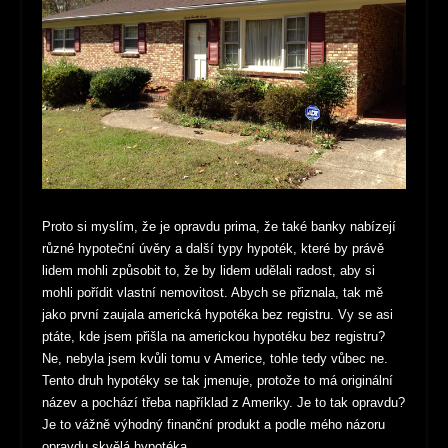
Proto si myslím, že je opravdu prima, že také banky nabízejí
různé hypoteční úvěry a další typy hypoték, které by právě
lidem mohli způsobit to, že by lidem udělali radost, aby si
mohli pořídit vlastní nemovitost. Abych se přiznala, tak mě
jako první zaujala americká hypotéka bez registru. Vy se asi
ptáte, kde jsem přišla na americkou hypotéku bez registru?
Ne, nebyla jsem kvůli tomu v Americe, tohle tedy vůbec ne.
Tento druh hypotéky se tak jmenuje, protože to má originální
název a pochází třeba například z Ameriky. Je to tak opravdu?
Je to vážně výhodný finanční produkt a podle mého názoru
opravdu skvělá hypotéka.