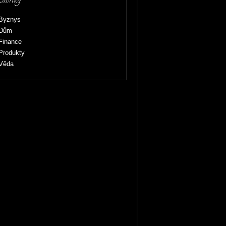
Byznys
Dům
Finance
Produkty
Věda