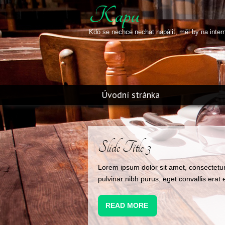
Kapu
Kdo se nechce nechat napálit, měl by na inter
Úvodní stránka
Slide Title 3
Lorem ipsum dolor sit amet, consectetur
pulvinar nibh purus, eget convallis erat e
READ MORE