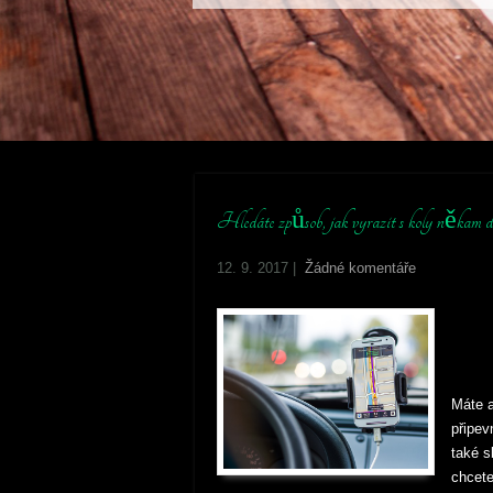
Hledáte způsob, jak vyrazit s koly někam d
12. 9. 2017
|
Žádné komentáře
Máte a
připev
také s
chcete