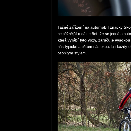
Tažné zařízení na automobil značky Škod
nejběžnější a dá se říct, že se jedná o aut
která vyrábí tyto vozy, zaručuje vysokou
nás typické a přitom nás okouzlují každý 
osobitým stylem.