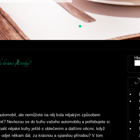
Hl
o krásné přírody?
Ne
utomobil, ale nemůžete na něj kola nějakým způsobem
nit? Nevlezou se do kufru vašeho automobilu a potřebujete si
balit nějaké kufry ještě s oblečením a dalšími věcmi, když
 odjet někam dál, za krásnou a spanilou přírodou? V tom