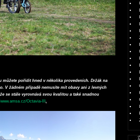
u můžete pořídit hned v několika provedeních. Držák na
o. V žádném případě nemusíte mít obavy ani z levných
že se stále vyrovnává svou kvalitou a také snadnou
//www.amsa.cz/Octavia-III
.
Ru