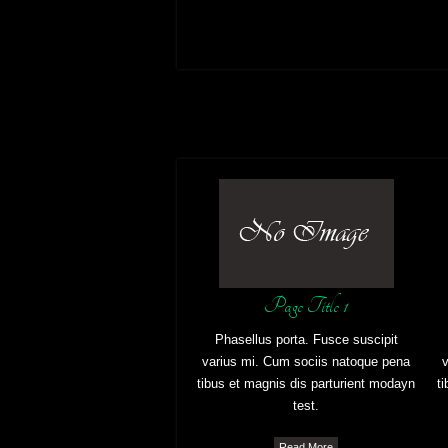
Post
navigation
Page Title 1
Phasellus porta. Fusce suscipit
varius mi. Cum sociis natoque pena
v
tibus et magnis dis parturient modayn
t
test.
Read More