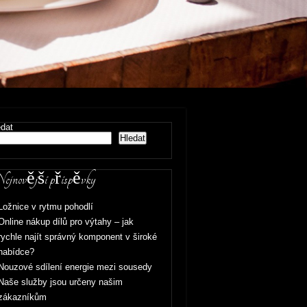
edat
Hledat
jnovější příspěvky
Ložnice v rytmu pohodlí
Online nákup dílů pro výtahy – jak
rychle najít správný komponent v široké
nabídce?
Nouzové sdílení energie mezi sousedy
Naše služby jsou určeny našim
zákazníkům