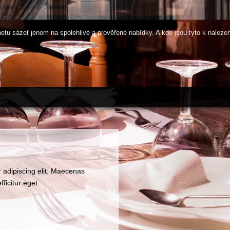
netu sázet jenom na spolehlivé a prověřené nabídky. A kde jsou tyto k naleze
 adipiscing elit. Maecenas
fficitur eget.