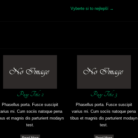
Vyberte si to nejlepší
→
Page Title 2
Page Title 3
Phasellus porta. Fusce suscipit
Phasellus porta. Fusce suscipit
arius mi. Cum sociis natoque pena
varius mi. Cum sociis natoque pena
ibus et magnis dis parturient modayn
tibus et magnis dis parturient modayn
test.
test.
Read More
Read More