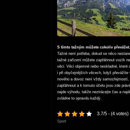
S tímto tažným můžete cokoliv převážet
Tažné není potřeba, dokud se něco nestane,
tažné zařízení můžete zapřáhnout vozík ne
věci. Věci objemné nebo neskladné, které d
i při obyčejnějších věcech, když převážít
nového a dovoz není vždy samozřejmostí, 
zapřáhnout a k tomuto účelu jsou zde práv
najde výhodu, takže neztrácejte čas a najd
zvládne to opravdu každý.
3.7/5 - (4 votes)
Sport