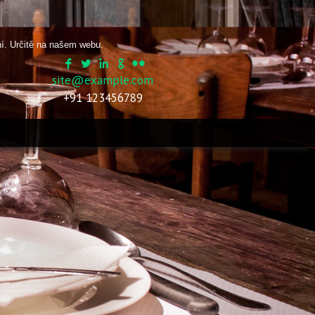
ní. Určitě na našem webu.
site@example.com
+91 123456789