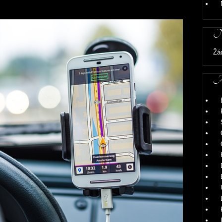
Ne
Žá
Ar