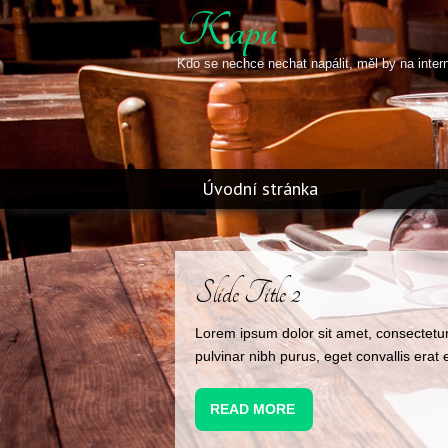
Kapu
Kdo se nechce nechat napálit, měl by na inter
Úvodní stránka
Slide Title 3
Lorem ipsum dolor sit amet, consectetur
pulvinar nibh purus, eget convallis erat e
READ MORE