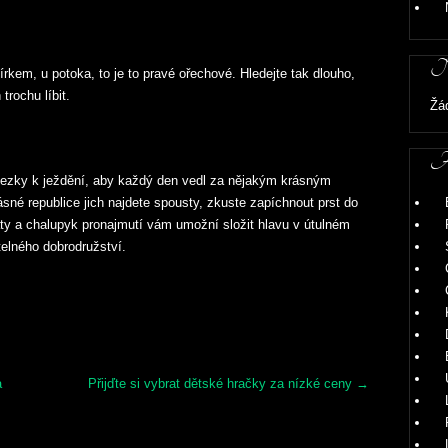
Ne
rkem, u potoka, to je to pravé ořechové. Hledejte tak dlouho,
rochu líbit.
Žá
Ar
stezky k ježdění, aby každý den vedl za nějakým krásným
né republice jich najdete spousty, zkuste zapíchnout prst do
ty a chalupyk pronajmutí vám umožní složit hlavu v útulném
elného dobrodružství.
a
Přijďte si vybrat dětské hračky za nízké ceny
→