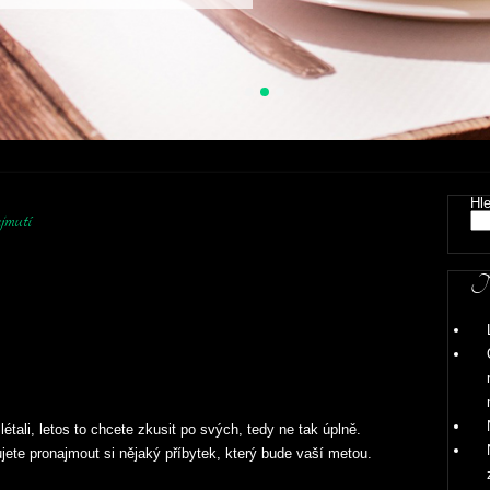
Hl
jmutí
Ne
étali, letos to chcete zkusit po svých, tedy ne tak úplně.
ujete pronajmout si nějaký příbytek, který bude vaší metou.