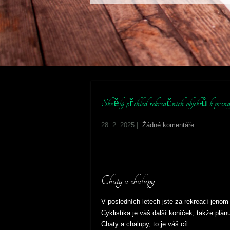
Skvělý přehled rekreačních objektů k prona
28. 2. 2025
|
Žádné komentáře
Chaty a chalupy
V posledních letech jste za rekreací jenom l
Cyklistika je váš další koníček, takže plán
Chaty a chalupy
, to je váš cíl.