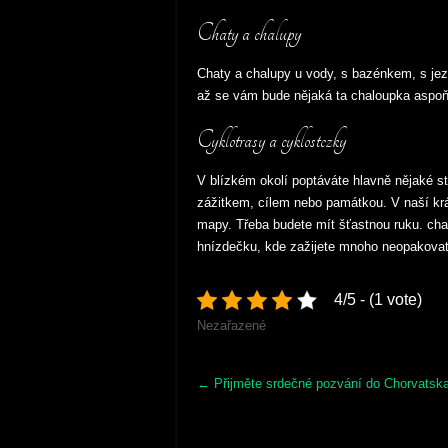
Chaty a chalupy
Chaty a chalupy u vody, s bazénkem, s jezí
až se vám bude nějaká ta chaloupka aspoň t
Cyklotrasy a cyklostezky
V blízkém okolí poptáváte hlavně nějaké 
zážitkem, cílem nebo památkou. V naší krás
mapy. Třeba budete mít šťastnou ruku. cha
hnízdečku, kde zažijete mnoho neopakovat
4/5 - (1 vote)
Nezařazené
Post
←
Přijměte srdečné pozvání do Chorvatsk
navigation