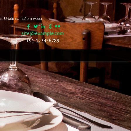
ní. Určitě na našem webu.
site@example.com
+91 123456789