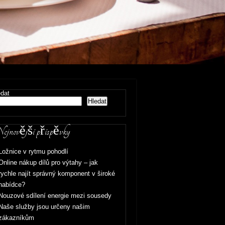
edat
Hledat
jnovější příspěvky
Ložnice v rytmu pohodlí
Online nákup dílů pro výtahy – jak
rychle najít správný komponent v široké
nabídce?
Nouzové sdílení energie mezi sousedy
Naše služby jsou určeny našim
zákazníkům