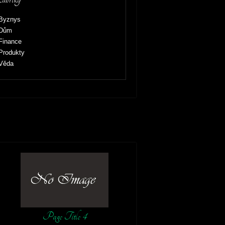
Byznys
Dům
Finance
Produkty
Věda
Page Title 4