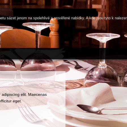
netu sázet jenom na spolehlivé a prověřené nabídky. A kde jsou tyto k naleze
 adipiscing elit. Maecenas
fficitur eget.