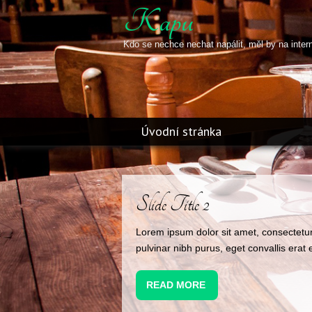
Kapu
Kdo se nechce nechat napálit, měl by na inter
Úvodní stránka
Slide Title 3
Lorem ipsum dolor sit amet, consectetur
pulvinar nibh purus, eget convallis erat e
READ MORE