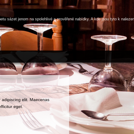
netu sázet jenom na spolehlivé a prověřené nabídky. A kde jsou tyto k naleze
 adipiscing elit. Maecenas
fficitur eget.