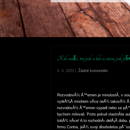
Kdo maže, ten jede a kdo se stará, jede ješt
6. 4. 2023
|
Žádné komentáře
RozvodovÃ½ Å™emen je minulostÃ­, v so
vydrÅ¾Ã­ mnohem vÃ­ce neÅ¾ takovÃ½ Å™
rozvodovÃ½ Å™emen vypadl nebo se pÅ™e
bychom milovali. Proto pokud vlastnÃ­te 
totiÅ¾ vÃ­ce! A to rozhodnÄ› delÅ¡Ã­ dob
firmu Contra, jeÅ¾ svoji dlouholetou pÅ¯s