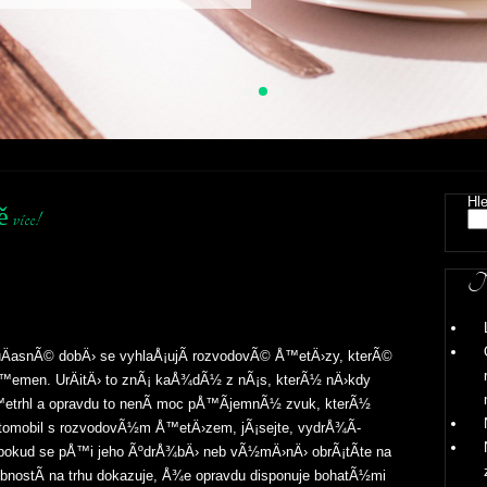
Hl
ě více!
Ne
uÄasnÃ© dobÄ› se vyhlaÅ¡ujÃ­ rozvodovÃ©
Å™etÄ›zy
, kterÃ©
emen. UrÄitÄ› to znÃ¡ kaÅ¾dÃ½ z nÃ¡s, kterÃ½ nÄ›kdy
trhl a opravdu to nenÃ­ moc pÅ™Ã­jemnÃ½ zvuk, kterÃ½
automobil s rozvodovÃ½m Å™etÄ›zem, jÃ¡sejte, vydrÅ¾Ã­
u, pokud se pÅ™i jeho ÃºdrÅ¾bÄ› neb vÃ½mÄ›nÄ› obrÃ¡tÃ­te na
obnostÃ­ na trhu dokazuje, Å¾e opravdu disponuje bohatÃ½mi