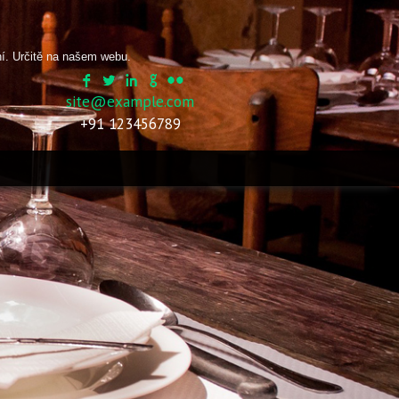
ní. Určitě na našem webu.
site@example.com
+91 123456789