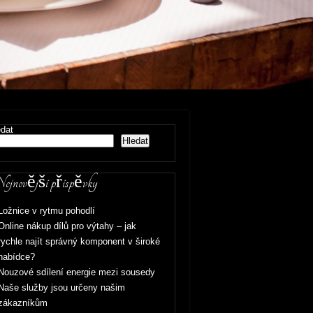
edat
Hledat
jnovější příspěvky
Ložnice v rytmu pohodlí
Online nákup dílů pro výtahy – jak
rychle najít správný komponent v široké
nabídce?
Nouzové sdílení energie mezi sousedy
Naše služby jsou určeny našim
zákazníkům