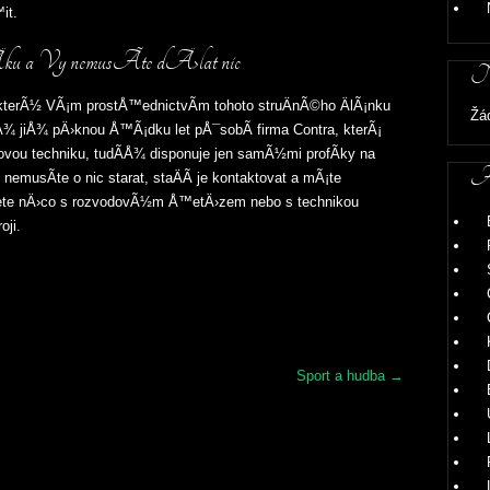
it.
u a Vy nemusÃ­te dÄ›lat nic
Ne
, kterÃ½ VÃ¡m prostÅ™ednictvÃ­m tohoto struÄnÃ©ho ÄlÃ¡nku
Žá
iÅ¾ jiÅ¾ pÄ›knou Å™Ã¡dku let pÅ¯sobÃ­ firma Contra, kterÃ¡
u techniku, tudÃ­Å¾ disponuje jen samÃ½mi profÃ­ky na
Ar
musÃ­te o nic starat, staÄÃ­ je kontaktovat a mÃ¡te
ete nÄ›co s rozvodovÃ½m Å™etÄ›zem nebo s technikou
ji.
Sport a hudba
→