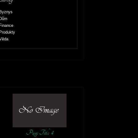
Byznys
Dům
Finance
Produkty
Věda
Page Title 4