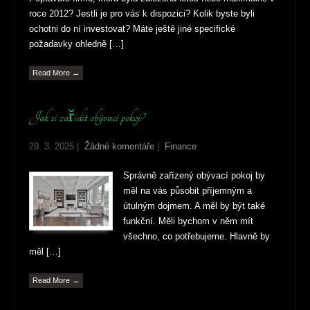
roce 2012? Jestli je pro vás k dispozici? Kolik byste byli
ochotni do ní investovat? Máte ještě jiné specifické
požadavky ohledně […]
Read More →
Jak si zařídit obývací pokoj?
29. 3. 2025
|
Žádné komentáře
|
Finance
Správně zařízený obývací pokoj by
měl na vás působit příjemným a
útulným dojmem. A měl by být také
funkční. Měli bychom v něm mít
všechno, co potřebujeme. Hlavně by
měl […]
Read More →