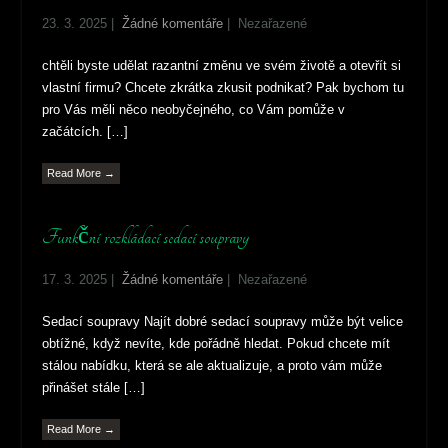
23. 3. 2025
|
Žádné komentáře
| Nezařazené
chtěli byste udělat razantní změnu ve svém životě a otevřít si
vlastní firmu? Chcete zkrátka zkusit podnikat? Pak bychom tu
pro Vás měli něco neobyčejného, co Vám pomůže v
začátcích. […]
Read More →
Funkční rozkládací sedací soupravy
17. 3. 2025
|
Žádné komentáře
| Nezařazené
Sedací soupravy Najít dobré sedací soupravy může být velice
obtížné, když nevíte, kde pořádně hledat. Pokud chcete mít
stálou nabídku, která se ale aktualizuje, a proto vám může
přinášet stále […]
Read More →