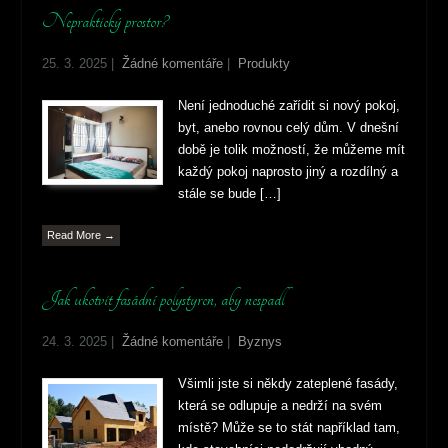
Nepraktický prostor?
25. 3. 2025
|
Žádné komentáře
|
Produkty
Není jednoduché zařídit si nový pokoj,
byt, anebo rovnou celý dům. V dnešní
době je tolik možností, že můžeme mít
každý pokoj naprosto jiný a rozdílný a
stále se bude […]
Read More →
Jak ukotvit fasádní polystyren, aby nespadl
24. 3. 2025
|
Žádné komentáře
|
Byznys
Všimli jste si někdy zateplené fasády,
která se odlupuje a nedrží na svém
místě? Může se to stát například tam,