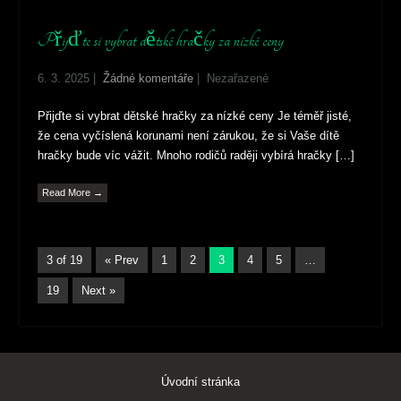
Přijďte si vybrat dětské hračky za nízké ceny
6. 3. 2025
|
Žádné komentáře
| Nezařazené
Přijďte si vybrat dětské hračky za nízké ceny Je téměř jisté,
že cena vyčíslená korunami není zárukou, že si Vaše dítě
hračky bude víc vážit. Mnoho rodičů raději vybírá hračky […]
Read More →
3 of 19
« Prev
1
2
3
4
5
…
19
Next »
Úvodní stránka