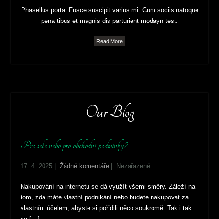
Phasellus porta. Fusce suscipit varius mi. Cum sociis natoque
pena tibus et magnis dis parturient modayn test.
Read More
Our Blog
Pro sebe nebo pro obchodní podmínky?
17. 4. 2025
|
Žádné komentáře
| Nezařazené
Nakupování na internetu se dá využít všemi směry. Záleží na
tom, zda máte vlastní podnikání nebo budete nakupovat za
vlastním účelem, abyste si pořídili něco soukromě. Tak i tak
se […]