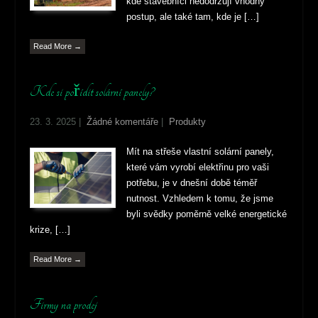
kde stavebníci nedodržují vhodný
postup, ale také tam, kde je […]
Read More →
Kde si pořídit solární panely?
23. 3. 2025
|
Žádné komentáře
|
Produkty
Mít na střeše vlastní solární panely,
které vám vyrobí elektřinu pro vaši
potřebu, je v dnešní době téměř
nutnost. Vzhledem k tomu, že jsme
byli svědky poměrně velké energetické
krize, […]
Read More →
Firmy na prodej