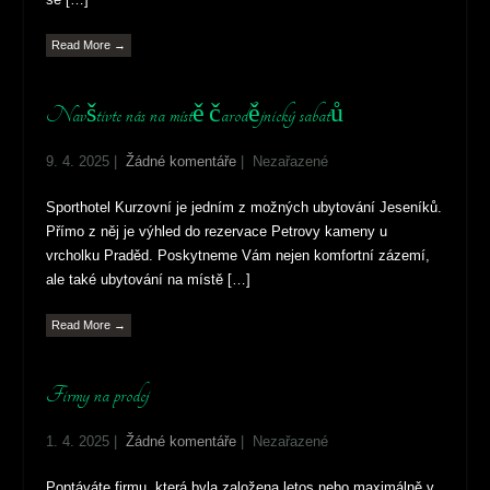
Read More →
Navštivte nás na místě čarodějnický sabatů
9. 4. 2025
|
Žádné komentáře
| Nezařazené
Sporthotel Kurzovní je jedním z možných ubytování Jeseníků.
Přímo z něj je výhled do rezervace Petrovy kameny u
vrcholku Praděd. Poskytneme Vám nejen komfortní zázemí,
ale také ubytování na místě […]
Read More →
Firmy na prodej
1. 4. 2025
|
Žádné komentáře
| Nezařazené
Poptáváte firmu, která byla založena letos nebo maximálně v