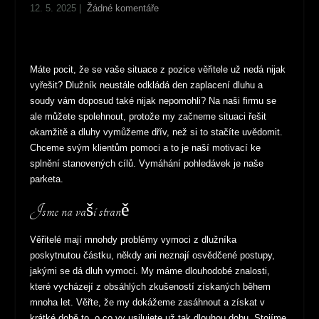
12. 5. 2025
|
Žádné komentáře
Máte pocit, že se vaše situace z pozice věřitele už nedá nijak
vyřešit? Dlužník neustále odkládá den zaplacení dluhu a
soudy vám doposud také nijak nepomohli? Na naši firmu se
ale můžete spolehnout, protože my začneme situaci řešit
okamžitě a dluhy vymůžeme dřív, než si to stačíte uvědomit.
Chceme svým klientům pomoci a to je naší motivací ke
splnění stanovených cílů.
Vymáhání pohledávek
je naše
parketa.
Jsme na vaší straně
Věřitelé mají mnohdy problémy vymoci z dlužníka
poskytnutou částku, někdy ani neznají osvědčené postupy,
jakými se dá dluh vymoci. My máme dlouhodobé znalosti,
které vycházejí z obsáhlých zkušeností získaných během
mnoha let. Věřte, že my dokážeme zasáhnout a získat v
krátké době to, o co vy usilujete už tak dlouhou dobu. Stojíme