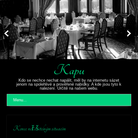
Kapu
Kdo se nechce nechat napálit, měl by na internetu sázet
jenom na spolehlivé a prověřené nabídky. A kde jsou tyto k
nalezení. Určitě na našem webu.
Menu...
Konec neřešitelným situacím