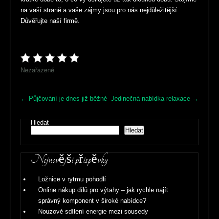
na vaší straně a vaše zájmy jsou pro nás nejdůležitější.
Důvěřujte naší firmě.
Nezařazené
Post
←
Půjčování je dnes již běžné
Jedinečná nabídka relaxace
→
navigation
Hledat
Hledat
Nejnovější příspěvky
Ložnice v rytmu pohodlí
Online nákup dílů pro výtahy – jak rychle najít
správný komponent v široké nabídce?
Nouzové sdílení energie mezi sousedy