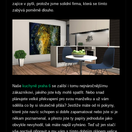
zajíce v pytli, protože jsme solidní firma, která se tímto
zabývá poměrně dlouho.
Naše
kuchyně praha 6
se zalíbí i tomu nejnáročnějšímu
zákazníkovi, jakého jste kdy mohli spatřit. Nebo snad
plánujete velké překvapení pro svou manželku a už vám
sdělila co by si skutečně přála? Jestliže máte od ní pokyny,
které jste navíc schopen si dobře zapamatovat nebo jste si je
někam poznamenal, a přesto jste ty papíry jednoduše jako
obvykle nevyhodil, tak máte napůl vyhráno. Teď už jen stačí
vše poctivě připravit a my vám s tímto dobrým plánem velice