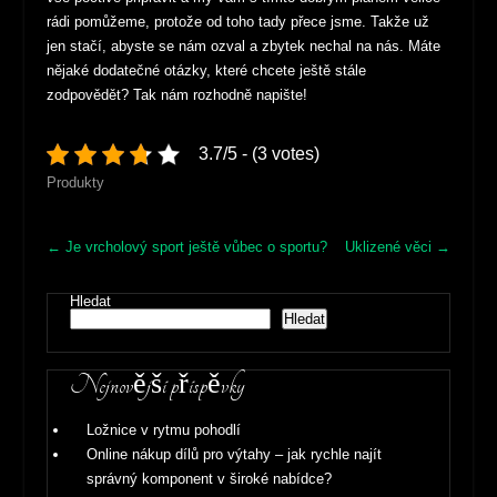
rádi pomůžeme, protože od toho tady přece jsme. Takže už
jen stačí, abyste se nám ozval a zbytek nechal na nás. Máte
nějaké dodatečné otázky, které chcete ještě stále
zodpovědět? Tak nám rozhodně napište!
3.7/5 - (3 votes)
Produkty
Post
←
Je vrcholový sport ještě vůbec o sportu?
Uklizené věci
→
navigation
Hledat
Hledat
Nejnovější příspěvky
Ložnice v rytmu pohodlí
Online nákup dílů pro výtahy – jak rychle najít
správný komponent v široké nabídce?