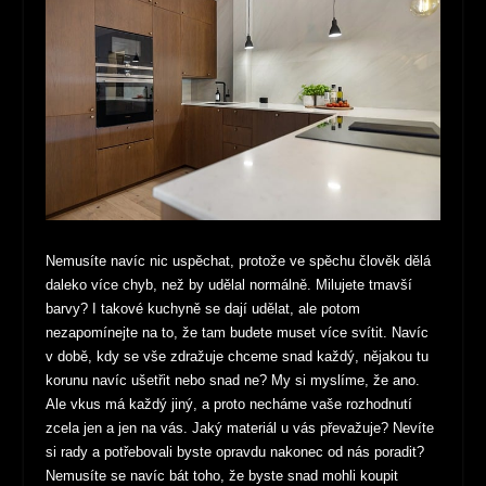
Nemusíte navíc nic uspěchat, protože ve spěchu člověk dělá
daleko více chyb, než by udělal normálně. Milujete tmavší
barvy? I takové kuchyně se dají udělat, ale potom
nezapomínejte na to, že tam budete muset více svítit. Navíc
v době, kdy se vše zdražuje chceme snad každý, nějakou tu
korunu navíc ušetřit nebo snad ne? My si myslíme, že ano.
Ale vkus má každý jiný, a proto necháme vaše rozhodnutí
zcela jen a jen na vás. Jaký materiál u vás převažuje? Nevíte
si rady a potřebovali byste opravdu nakonec od nás poradit?
Nemusíte se navíc bát toho, že byste snad mohli koupit