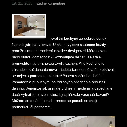
19. 12. 2023
|
Žádné komentáře
Kvalitní kuchyně za dobrou cenu?
Narazili jste na ty pravé. U nás si vybere skutečně každý,
protože umíme i moderní a velice designové! Máte novou
nebo starou domácnost? Rozhodujete se tak, že stále
přemýšlíte nad tím, jakou zvolit kuchyň. Ano kuchyně je
základem každého domova. Budete tam denně vařit, setkávat
se nejen s partnerem, ale také časem s dětmi a dalšími
kamarády a příbuznými na rodinných obědech a spoustu
dalšího. Jenomže jak si máte v dnešní moderní a uspěchané
době vybrat tu pravou, která by splňovala vaše očekávání?
Můžete se s námi poradit, anebo se poradit se svojí
partnerkou či partnerem.