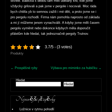
skvěle. Babička s dědou tam měli udělaný krb, kde jsme
vždycky grilovali a pak jsme v pergole i nocovali. Moc ráda
bych chtěla yb to semnou zažili i mé děti, a proto jsme se i
pro pergolu rozhodli. Firma nám pomohla naprosto od základu
a mi jí můžeme jenom vynachválit. A kdyby jsme měli časem
pergolu vyměnit nebo dokonce kdybych měla doporučit
přátelům kde hledat, tak jednoznačně pergoly Trutnov.
3.7/5 - (3 votes)
Produkty
Post
←
Prospěšné ryby
Výbava pro miminko za hubičku
→
navigation
Hledat
Hledat
Nejnovější příspěvky
Ložnice v rytmu pohodlí