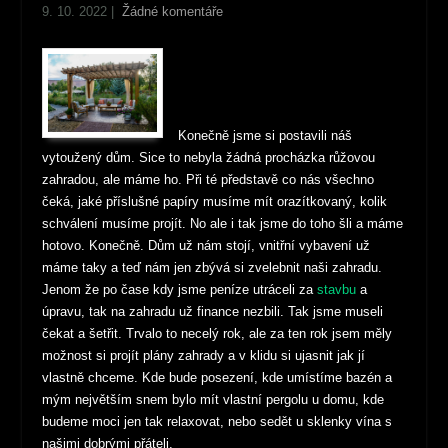
9. 10. 2022
|
Žádné komentáře
Konečně jsme si postavili náš
vytoužený dům. Sice to nebyla žádná procházka růžovou
zahradou, ale máme ho. Při té představě co nás všechno
čeká, jaké příslušné papíry musíme mít orazítkovaný, kolik
schválení musíme projít. No ale i tak jsme do toho šli a máme
hotovo. Konečně. Dům už nám stojí, vnitřní vybavení už
máme taky a teď nám jen zbývá si zvelebnit naši zahradu.
Jenom že po čase kdy jsme peníze utráceli za
stavbu
a
úpravu, tak na zahradu už finance nezbili. Tak jsme museli
čekat a šetřit. Trvalo to necelý rok, ale za ten rok jsem měly
možnost si projít plány zahrady a v klidu si ujasnit jak jí
vlastně chceme. Kde bude posezení, kde umístíme bazén a
mým největším snem bylo mít vlastní pergolu u domu, kde
budeme moci jen tak relaxovat, nebo sedět u sklenky vína s
našimi dobrými přáteli.