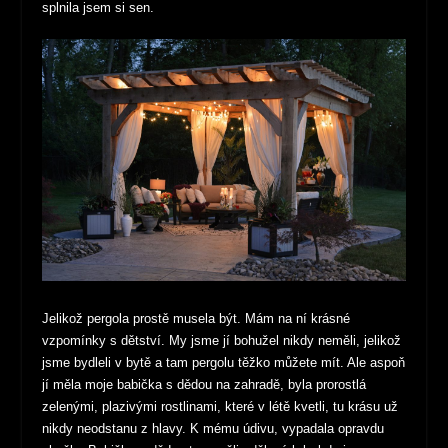
splnila jsem si sen.
Jelikož pergola prostě musela být. Mám na ní krásné
vzpomínky s dětství. My jsme jí bohužel nikdy neměli, jelikož
jsme bydleli v bytě a tam pergolu těžko můžete mít. Ale aspoň
jí měla moje babička s dědou na zahradě, byla prorostlá
zelenými, plazivými rostlinami, které v létě kvetli, tu krásu už
nikdy neodstanu z hlavy. K mému údivu, vypadala opravdu