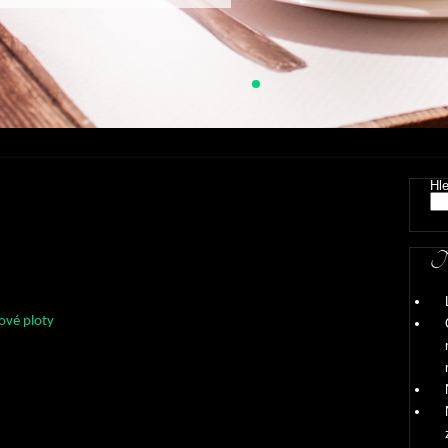
Hl
Ne
ové ploty
dnes můžete zahlédnout na mnoha místech, jejich
 roste zejména díky přijatelné ceně, rychlosti výstavby a
 životnosti. O sestavený plot se nemusíte prakticky vůbec
, nevyžaduje žádné nátěry, broušení, odstraňování staré
 malby apod. Betonové odlitky se zhotovují v různých
omovním fasádám i k zahradní zeleni. Zajímavé jsou zejména v