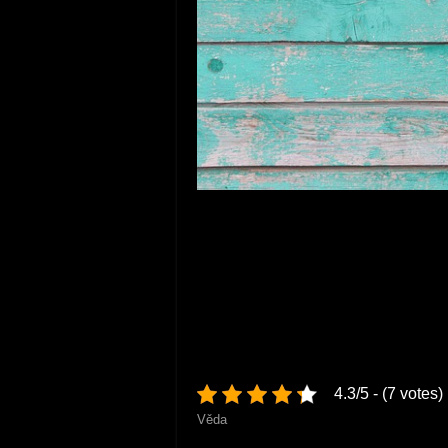
Beton a dřevo
– betonový plot se velmi d
dvou barev, tentokrát postačí kombinace 
řešení nenápadného šedého betonu se dvě
po jednotlivých polích, anebo v rámci jedn
řešením důkladně pohrajete ještě před zap
počítači, můžete být příjemně překvapeni,
4.3/5 - (7 votes)
Věda