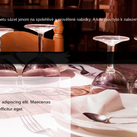
netu sázet jenom na spolehlivé a prověřené nabídky. A kde jsou tyto k naleze
 adipiscing elit. Maecenas
fficitur eget.