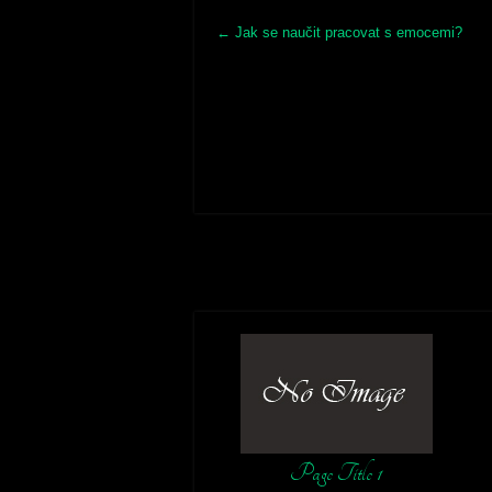
Post
←
Jak se naučit pracovat s emocemi?
navigation
Page Title 1