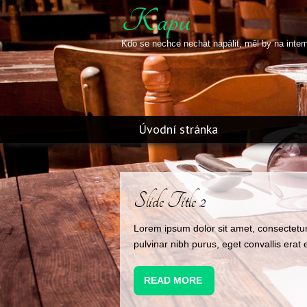
Kapu
Kdo se nechce nechat napálit, měl by na inter
Úvodní stránka
Slide Title 3
Lorem ipsum dolor sit amet, consectetur
pulvinar nibh purus, eget convallis erat e
READ MORE