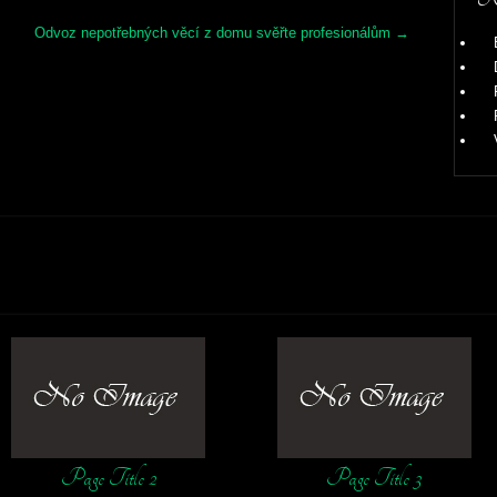
Odvoz nepotřebných věcí z domu svěřte profesionálům
→
Page Title 2
Page Title 3