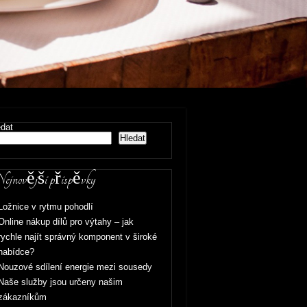
edat
Hledat
jnovější příspěvky
Ložnice v rytmu pohodlí
Online nákup dílů pro výtahy – jak
rychle najít správný komponent v široké
nabídce?
Nouzové sdílení energie mezi sousedy
Naše služby jsou určeny našim
zákazníkům