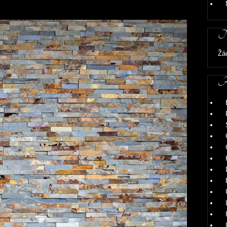
omovními fasádami, anebo plotovými panely jako takovými.
Ne
Žá
Ar