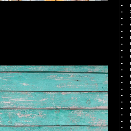
– betonový plot sestavený v jedné barvě zajímavě vynikne
 je fakt, ale stává se tu, že se opticky zaměříte na jednotlivé
árované, jak tomu bývá u keramické dlažby, nýbrž jsou tu
ezi deskami však bývá poměrně zřetelná, a to docela kazí
lmi jednoduše a efektivně zbavíte v okamžiku, kdy položíte na
aby celkový koncept vytvářel šachovnicové pole. Střídání
dá velmi efektně a spáry mezi panely celkový dojem z
t, ale celkem zásadní a důležitá.