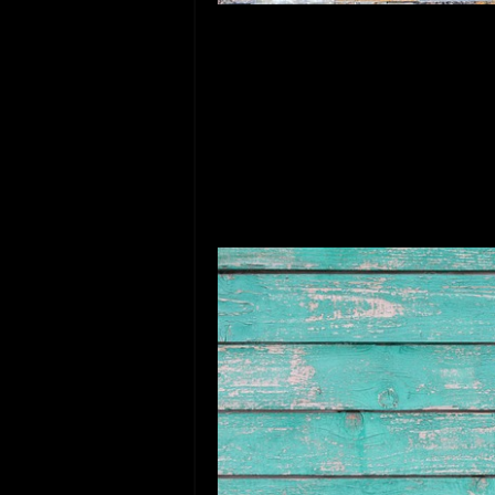
Pokládka desek ve třech řadách na sobě
vůči svému okolí v kontrastních barvách, to
přechody mezi deskami, které nejsou vysp
desky položené přímo na sebe. Štěrbina m
estetický dojem. Tohoto jevu se ovšem ve
sebe desky ve dvou kontrastních barvách, 
například šedých a červených panelů vypa
oplocení vůbec nekazí. Řeklo by se drobnos