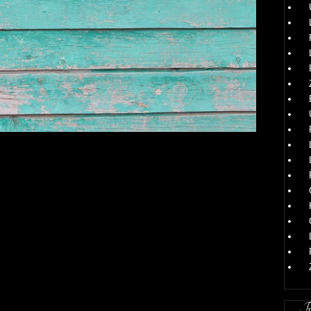
obře kombinuje se dřevem. Opět zde skvěle vynikne kontrast
barvy dřevěné lazury s barvou betonu, anebo můžete zkusit
ma barvami dřevěných latí, které střídáte mezi sebou buď
oho pole mezi jednotlivými latěmi. Jestliže si s barevným
očetím stavby v rámci projektu, který si vizualizujete na
 jaké možnosti vám betonový plot vlastně nabízí.
Ru