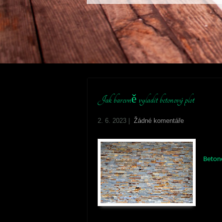
Jak barevně vyladit betonový plot
2. 6. 2023
|
Žádné komentáře
Beton
obliba
dlouhé
starat
vrstvy
barvách a lze je poměrně dobře ladit k d