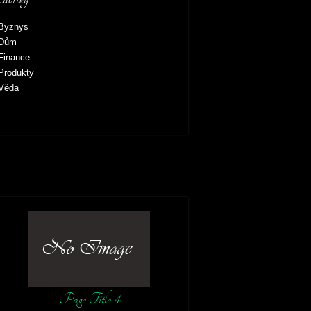
Byznys
Dům
Finance
Produkty
Věda
Page Title 4