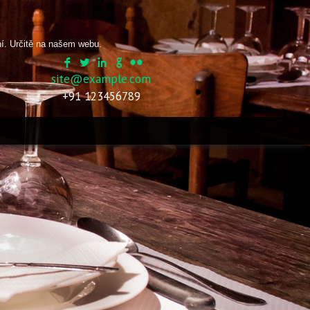
ní. Určitě na našem webu.
site@example.com
+91 123456789