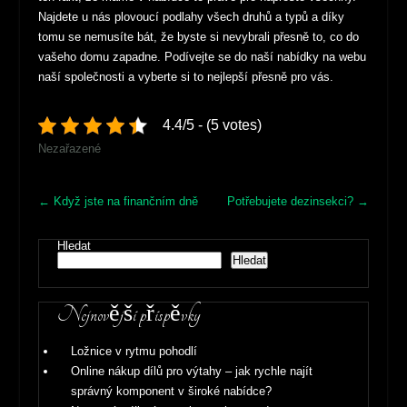
Najdete u nás plovoucí podlahy všech druhů a typů a díky
tomu se nemusíte bát, že byste si nevybrali přesně to, co do
vašeho domu zapadne. Podívejte se do naší nabídky na webu
naší společnosti a vyberte si to nejlepší přesně pro vás.
4.4/5 - (5 votes)
Nezařazené
Post
←
Když jste na finančním dně
Potřebujete dezinsekci?
→
navigation
Hledat
Hledat
Nejnovější příspěvky
Ložnice v rytmu pohodlí
Online nákup dílů pro výtahy – jak rychle najít
správný komponent v široké nabídce?