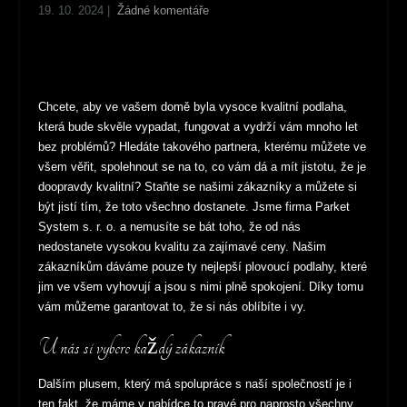
19. 10. 2024
|
Žádné komentáře
Chcete, aby ve vašem domě byla vysoce kvalitní podlaha,
která bude skvěle vypadat, fungovat a vydrží vám mnoho let
bez problémů? Hledáte takového partnera, kterému můžete ve
všem věřit, spolehnout se na to, co vám dá a mít jistotu, že je
doopravdy kvalitní? Staňte se našimi zákazníky a můžete si
být jistí tím, že toto všechno dostanete. Jsme firma Parket
System s. r. o. a nemusíte se bát toho, že od nás
nedostanete vysokou kvalitu za zajímavé ceny. Našim
zákazníkům dáváme pouze ty nejlepší
plovoucí podlahy
, které
jim ve všem vyhovují a jsou s nimi plně spokojení. Díky tomu
vám můžeme garantovat to, že si nás oblíbíte i vy.
U nás si vybere každý zákazník
Dalším plusem, který má spolupráce s naší společností je i
ten fakt, že máme v nabídce to pravé pro naprosto všechny.