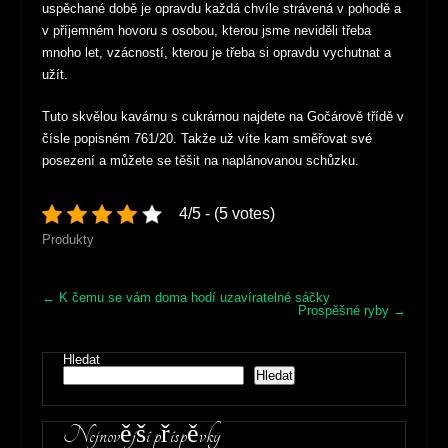
uspěchané době je opravdu každá chvíle strávená v pohodě a
v příjemném hovoru s osobou, kterou jsme neviděli třeba
mnoho let, vzácností, kterou je třeba si opravdu vychutnat a
užít.
Tuto skvělou kavárnu s cukrárnou najdete na Gočárově třídě v
čísle popisném 761/20. Takže už víte kam směřovat své
posezení a můžete se těšit na naplánovanou schůzku.
4/5 - (5 votes)
Produkty
Post
←
K čemu se vám doma hodí uzavíratelné sáčky
Prospěšné ryby
→
navigation
Hledat
Hledat
Nejnovější příspěvky