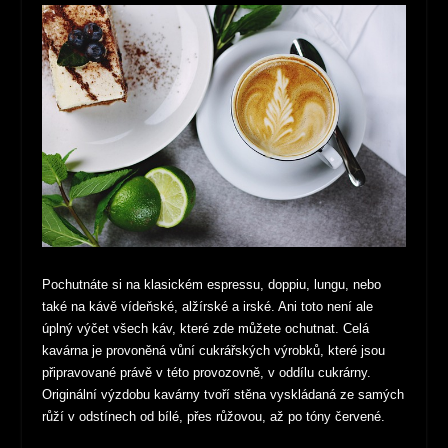
Pochutnáte si na klasickém espressu, doppiu, lungu, nebo
také na kávě vídeňské, alžírské a irské. Ani toto není ale
úplný výčet všech káv, které zde můžete ochutnat. Celá
kavárna je provoněná vůní cukrářských výrobků, které jsou
připravované právě v této provozovně, v oddílu cukrárny.
Originální výzdobu kavárny tvoří stěna vyskládaná ze samých
růží v odstínech od bílé, přes růžovou, až po tóny červené.