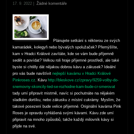
17. 9. 2022
|
Žádné komentáře
Plánujete setkání s některou ze svých
kamarádek, kolegyň nebo bývalých spolužaček? Přemýšlíte,
kam v Hradci Králové zavítáte, kde se vám bude příjemně
sedět a povídat? Velkou roli hraje příjemné prostředí, ale také
byste si chtěly dát nějakou dobrou kávu a zákusek?
Ideální
pro vás bude navštívit
nejlepší kavárnu v Hradci Králové
Pinkroses.cz
. Kávu
http://bleskove.cz/zpravy/9259-volby-do-
snemovny-skoncily-ted-se-rozhodne-kam-bude-cr-smerovat
tady umí připravit mistrně, navíc si pochutnáte na nějakém
sladkém dortíku, nebo zákusku z místní cukrárny. Myslím, že
takové posezení bude velice příjemné. Originální kavárna Pink
Roses je opravdu vyhlášená svými kávami. Kávu zde umí
připravit na mnoho způsobů, takže každý milovník kávy si
přijde na své.