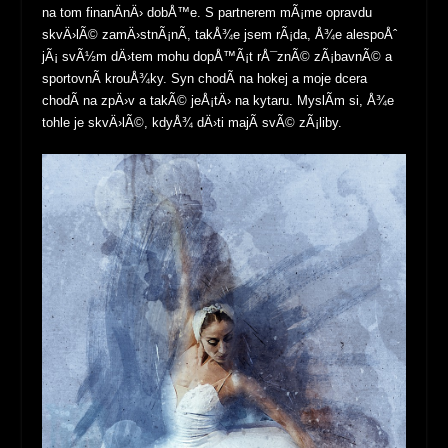
na tom finanÄnÄ› dobÅ™e. S partnerem mÃ¡me opravdu
skvÄ›lÃ© zamÄ›stnÃ¡nÃ­, takÅ¾e jsem rÃ¡da, Å¾e alespoÅˆ
jÃ¡ svÃ½m dÄ›tem mohu dopÅ™Ã¡t rÅ¯znÃ© zÃ¡bavnÃ© a
sportovnÃ­ krouÅ¾ky. Syn chodÃ­ na hokej a moje dcera
chodÃ­ na zpÄ›v a takÃ© jeÅ¡tÄ› na kytaru. MyslÃ­m si, Å¾e
tohle je skvÄ›lÃ©, kdyÅ¾ dÄ›ti majÃ­ svÃ© zÃ¡liby.