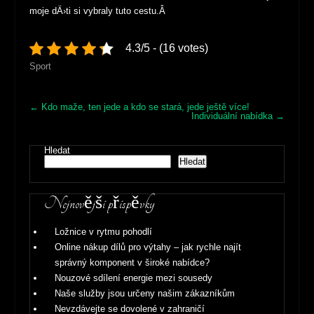
moje dÄ›ti si vybraly tuto cestu.Â
4.3/5 - (16 votes)
Sport
Post
←
Kdo maže, ten jede a kdo se stará, jede ještě více!
Individuální nabídka
→
navigation
Hledat
Hledat
Nejnovější příspěvky
Ložnice v rytmu pohodlí
Online nákup dílů pro výtahy – jak rychle najít
správný komponent v široké nabídce?
Nouzové sdílení energie mezi sousedy
Naše služby jsou určeny našim zákazníkům
Nevzdávejte se dovolené v zahraničí