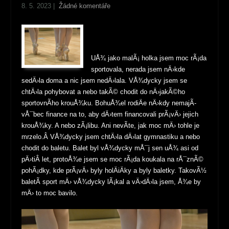
8. 5. 2023
|
Žádné komentáře
UÅ¾ jako malÃ¡ holka jsem moc rÃ¡da
sportovala, nerada jsem nÄ›kde
sedÄ›la doma a nic jsem nedÄ›lala. VÅ¾dycky jsem se
chtÄ›la pohybovat a nebo takÃ© chodit do nÄ›jakÃ©ho
sportovnÃ­ho krouÅ¾ku. BohuÅ¾el rodiÄe nÄ›kdy nemajÃ­
vÅ¯bec finance na to, aby dÄ›tem financovali prÃ¡vÄ› jejich
krouÅ¾ky. A nebo zÃ¡libu. Ani nevÃ­te, jak moc mÄ› tohle je
mrzelo.Â VÅ¾dycky jsem chtÄ›la dÄ›lat gymnastiku a nebo
chodit do baletu. Balet byl vÅ¾dycky mÅ¯j sen uÅ¾ asi od
pÄ›tiÂ let, protoÅ¾e jsem se moc rÃ¡da koukala na rÅ¯znÃ©
pohÃ¡dky, kde prÃ¡vÄ› byly holÄiÄky a byly baletky. TakovÃ½
baletÃ­ sport mÄ› vÅ¾dycky lÃ¡kal a vÄ›dÄ›la jsem, Å¾e by
mÄ› to moc bavilo.