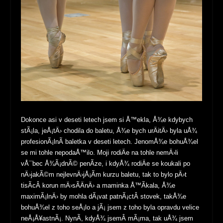
Dokonce asi v deseti letech jsem si Å™ekla, Å¾e kdybych
stÃ¡la, jeÅ¡tÄ› chodila do baletu, Å¾e bych urÄitÄ› byla uÅ¾
profesionÃ¡lnÃ­ baletka v deseti letech. JenomÅ¾e bohuÅ¾el
se mi tohle nepodaÅ™ilo. Moji rodiÄe na tohle nemÄ›li
vÅ¯bec Å¾Ã¡dnÃ© penÃ­ze, i kdyÅ¾ rodiÄe se koukali po
nÄ›jakÃ©m nejlevnÄ›jÅ¡Ã­m kurzu baletu, tak to bylo pÄ›t
tisÃ­cÂ korun mÄ›sÃ­ÄnÄ› a maminka Å™Ã­kala, Å¾e
maximÃ¡lnÄ› by mohla dÃ¡vat patnÃ¡ctÂ stovek, takÅ¾e
bohuÅ¾el z toho seÅ¡lo a jÃ¡ jsem z toho byla opravdu velice
neÅ¡Å¥astnÃ¡. NynÃ­, kdyÅ¾ jsemÂ mÃ¡ma, tak uÅ¾ jsem