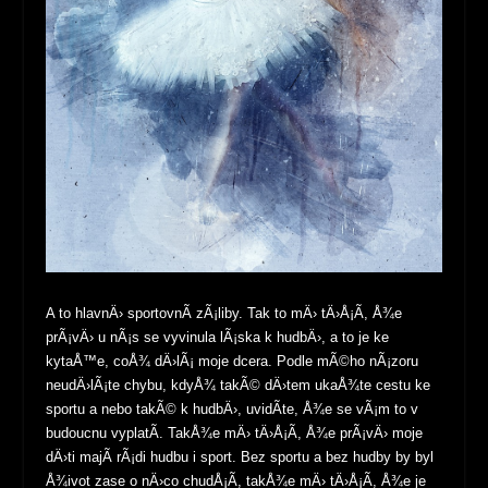
A to hlavnÄ› sportovnÃ­ zÃ¡liby. Tak to mÄ› tÄ›Å¡Ã­, Å¾e
prÃ¡vÄ› u nÃ¡s se vyvinula lÃ¡ska k hudbÄ›, a to je ke
kytaÅ™e, coÅ¾ dÄ›lÃ¡ moje dcera. Podle mÃ©ho nÃ¡zoru
neudÄ›lÃ¡te chybu, kdyÅ¾ takÃ© dÄ›tem ukaÅ¾te cestu ke
sportu a nebo takÃ© k hudbÄ›, uvidÃ­te, Å¾e se vÃ¡m to v
budoucnu vyplatÃ­. TakÅ¾e mÄ› tÄ›Å¡Ã­, Å¾e prÃ¡vÄ› moje
dÄ›ti majÃ­ rÃ¡di hudbu i sport. Bez sportu a bez hudby by byl
Å¾ivot zase o nÄ›co chudÅ¡Ã­, takÅ¾e mÄ› tÄ›Å¡Ã­, Å¾e je